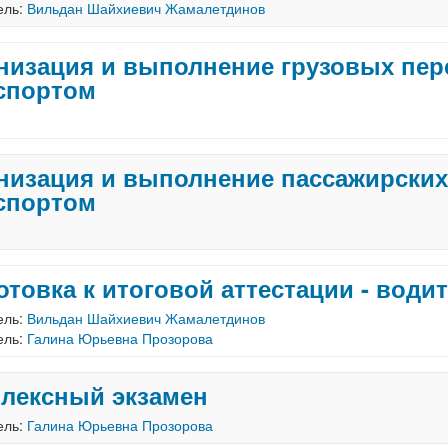
ель:
Вильдан Шайхиевич Жамалетдинов
изация и выполнение грузовых перевозок авто
спортом
низация и выполнение пассажирски
спортом
Подготовка к
ель:
Вильдан Шайхиевич Жамалетдинов
ель:
Галина Юрьевна Прозорова
лексный экзамен
ель:
Галина Юрьевна Прозорова