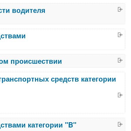
сти водителя
дствами
ном происшествии
транспортных средств категории
твами категории "B"