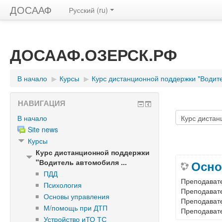
ДОСААФ
Русский (ru)
ДОСААФ.ОЗЕРСК.РФ
В начало
▶︎
Курсы
▶︎
Курс дистанционной поддержки "Водите
НАВИГАЦИЯ
В начало
Site news
Курсы
Курс дистанционной поддержки
"Водитель автомобиля ...
Осно
ПДД
Преподават
Психология
Преподават
Основы управления
Преподават
М/помощь при ДТП
Преподават
Устройство иТО ТС