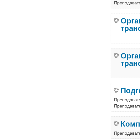
Преподават
Орган
тран
Орга
тран
Преподават
Преподават
Комп
Преподават